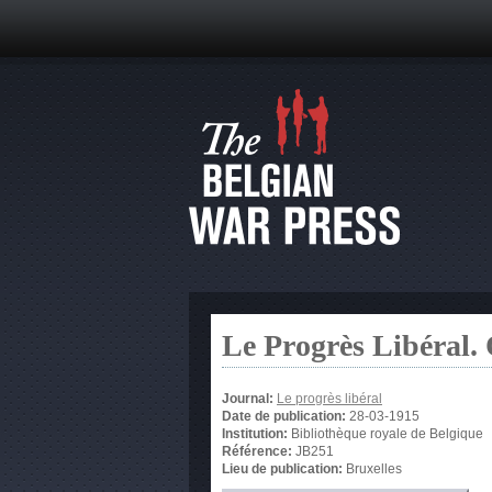
Le Progrès Libéral.
Journal:
Le progrès libéral
Date de publication:
28-03-1915
Institution:
Bibliothèque royale de Belgique
Référence:
JB251
Lieu de publication:
Bruxelles