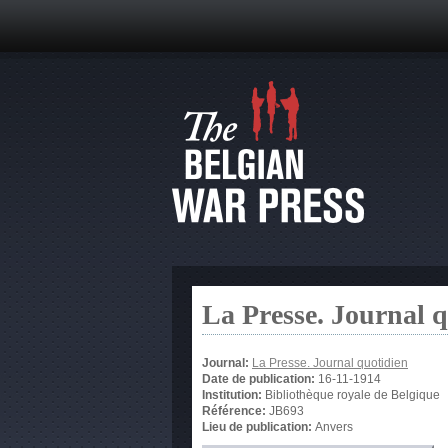
La Presse. Journal 
Journal:
La Presse. Journal quotidien
Date de publication:
16-11-1914
Institution:
Bibliothèque royale de Belgique
Référence:
JB693
Lieu de publication:
Anvers