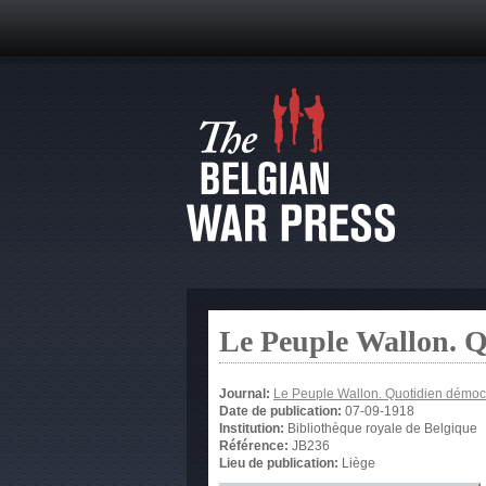
Le Peuple Wallon. 
Journal:
Le Peuple Wallon. Quotidien démoc
Date de publication:
07-09-1918
Institution:
Bibliothèque royale de Belgique
Référence:
JB236
Lieu de publication:
Liège