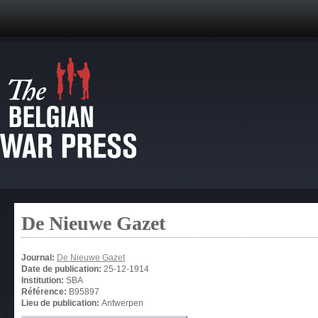
De Nieuwe Gazet
Journal:
De Nieuwe Gazet
Date de publication:
25-12-1914
Institution:
SBA
Référence:
B95897
Lieu de publication:
Antwerpen