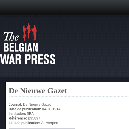
De Nieuwe Gazet
Journal:
De Nieuwe Gazet
Date de publication:
04-10-1914
Institution:
SBA
Référence:
B95897
Lieu de publication:
Antwerpen