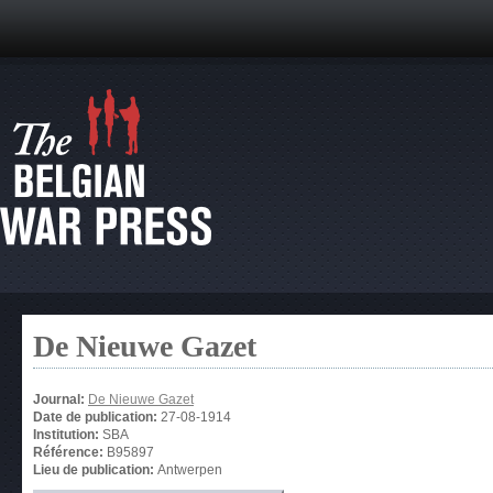
De Nieuwe Gazet
Journal:
De Nieuwe Gazet
Date de publication:
27-08-1914
Institution:
SBA
Référence:
B95897
Lieu de publication:
Antwerpen