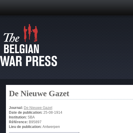
De Nieuwe Gazet
Journal:
De Nieuwe Gazet
Date de publication:
25-08-1914
Institution:
SBA
Référence:
B95897
Lieu de publication:
Antwerpen