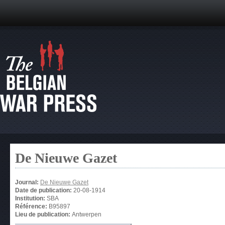
De Nieuwe Gazet
Journal:
De Nieuwe Gazet
Date de publication:
20-08-1914
Institution:
SBA
Référence:
B95897
Lieu de publication:
Antwerpen