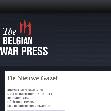
De Nieuwe Gazet
Journal:
De Nieuwe Gazet
Date de publication:
15-08-1914
Institution:
SBA
Référence:
B95897
Lieu de publication:
Antwerpen