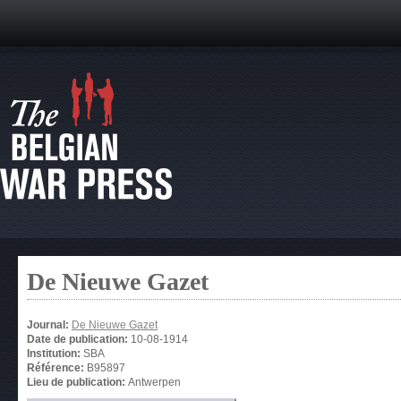
De Nieuwe Gazet
Journal:
De Nieuwe Gazet
Date de publication:
10-08-1914
Institution:
SBA
Référence:
B95897
Lieu de publication:
Antwerpen