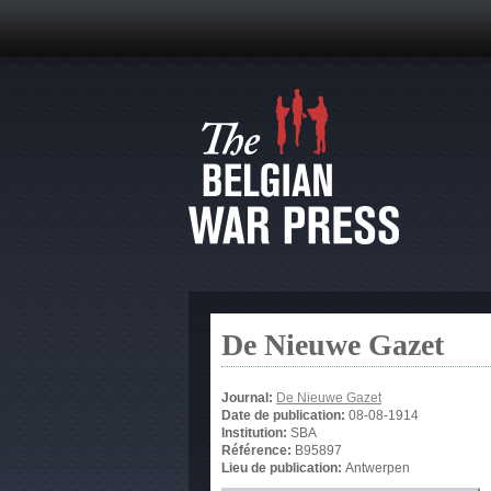
De Nieuwe Gazet
Journal:
De Nieuwe Gazet
Date de publication:
08-08-1914
Institution:
SBA
Référence:
B95897
Lieu de publication:
Antwerpen