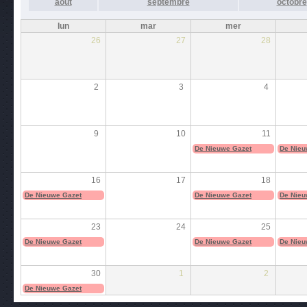
août
septembre
octobre
lun
mar
mer
26
27
28
2
3
4
9
10
11
De Nieuwe Gazet
De Nieu
16
17
18
De Nieuwe Gazet
De Nieuwe Gazet
De Nieu
23
24
25
De Nieuwe Gazet
De Nieuwe Gazet
De Nieu
30
1
2
De Nieuwe Gazet