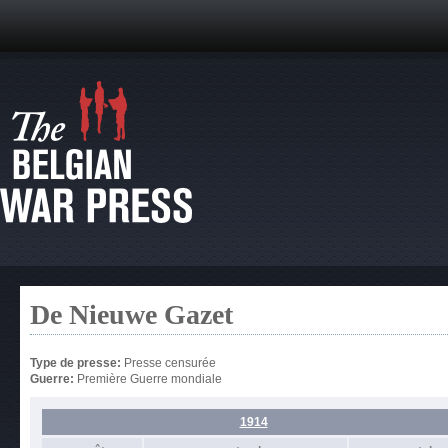
De Nieuwe Gazet
Type de presse:
Presse censurée
Guerre:
Première Guerre mondiale
1914