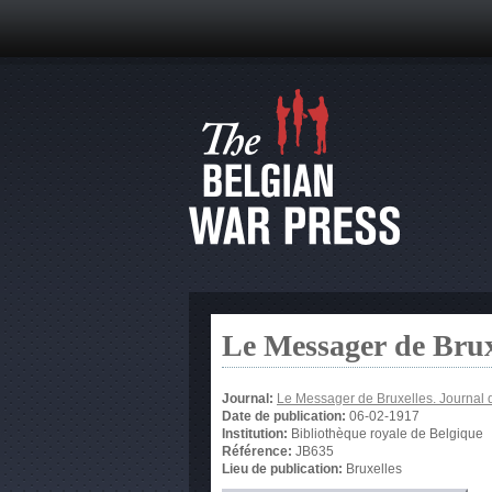
Le Messager de Brux
Journal:
Le Messager de Bruxelles. Journal 
Date de publication:
06-02-1917
Institution:
Bibliothèque royale de Belgique
Référence:
JB635
Lieu de publication:
Bruxelles