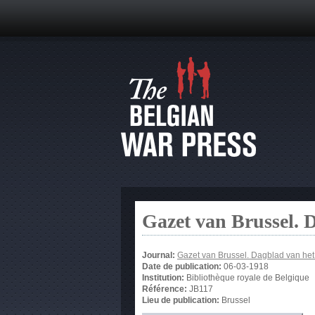
Gazet van Brussel. 
Journal:
Gazet van Brussel. Dagblad van he
Date de publication:
06-03-1918
Institution:
Bibliothèque royale de Belgique
Référence:
JB117
Lieu de publication:
Brussel