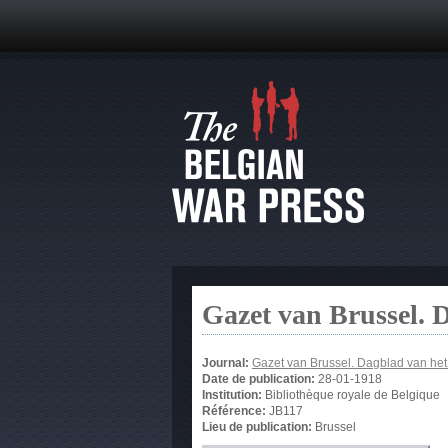
Gazet van Brussel. 
Journal:
Gazet van Brussel. Dagblad van he
Date de publication:
28-01-1918
Institution:
Bibliothèque royale de Belgique
Référence:
JB117
Lieu de publication:
Brussel