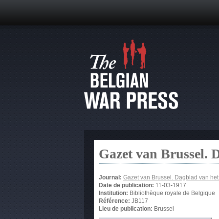
Gazet van Brussel. 
Journal:
Gazet van Brussel. Dagblad van he
Date de publication:
11-03-1917
Institution:
Bibliothèque royale de Belgique
Référence:
JB117
Lieu de publication:
Brussel