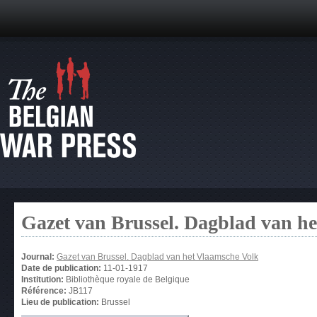
Gazet van Brussel. Dagblad van h
Journal:
Gazet van Brussel. Dagblad van het Vlaamsche Volk
Date de publication:
11-01-1917
Institution:
Bibliothèque royale de Belgique
Référence:
JB117
Lieu de publication:
Brussel