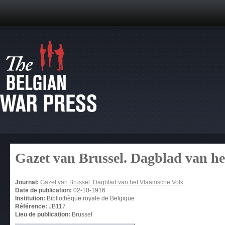
Gazet van Brussel. Dagblad van h
Journal:
Gazet van Brussel. Dagblad van het Vlaamsche Volk
Date de publication:
02-10-1916
Institution:
Bibliothèque royale de Belgique
Référence:
JB117
Lieu de publication:
Brussel