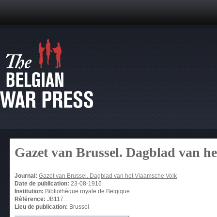
Gazet van Brussel. Dagblad van h
Journal:
Gazet van Brussel. Dagblad van het Vlaamsche Volk
Date de publication:
23-08-1916
Institution:
Bibliothèque royale de Belgique
Référence:
JB117
Lieu de publication:
Brussel