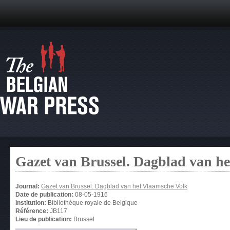
Gazet van Brussel. Dagblad van h
Journal:
Gazet van Brussel. Dagblad van het Vlaamsche Volk
Date de publication:
08-05-1916
Institution:
Bibliothèque royale de Belgique
Référence:
JB117
Lieu de publication:
Brussel