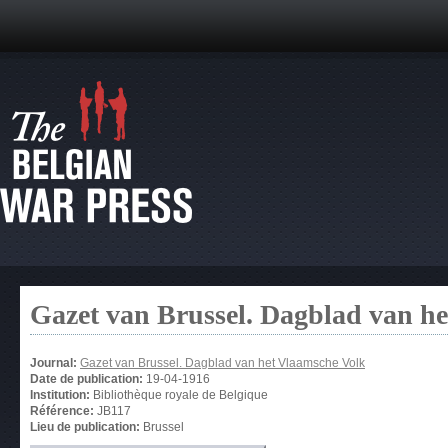
Gazet van Brussel. Dagblad van h
Journal:
Gazet van Brussel. Dagblad van het Vlaamsche Volk
Date de publication:
19-04-1916
Institution:
Bibliothèque royale de Belgique
Référence:
JB117
Lieu de publication:
Brussel