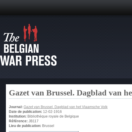
Gazet van Brussel. Dagblad van h
Journal:
Gazet van Brussel. Dagblad van het Vlaamsche Volk
Date de publication:
12-02-1916
Institution:
Bibliothèque royale de Belgique
Référence:
JB117
Lieu de publication:
Brussel