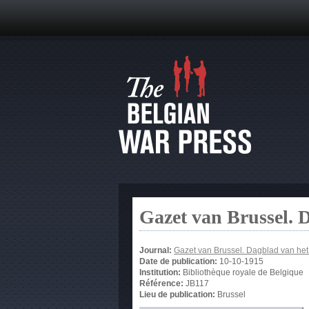
Gazet van Brussel. 
Journal:
Gazet van Brussel. Dagblad van he
Date de publication:
10-10-1915
Institution:
Bibliothèque royale de Belgique
Référence:
JB117
Lieu de publication:
Brussel