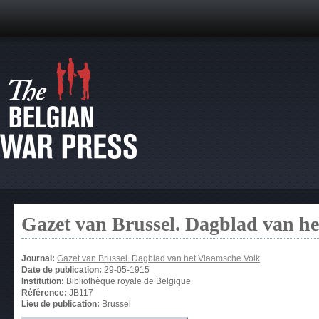
Gazet van Brussel. Dagblad van h
Journal:
Gazet van Brussel. Dagblad van het Vlaamsche Volk
Date de publication:
29-05-1915
Institution:
Bibliothèque royale de Belgique
Référence:
JB117
Lieu de publication:
Brussel