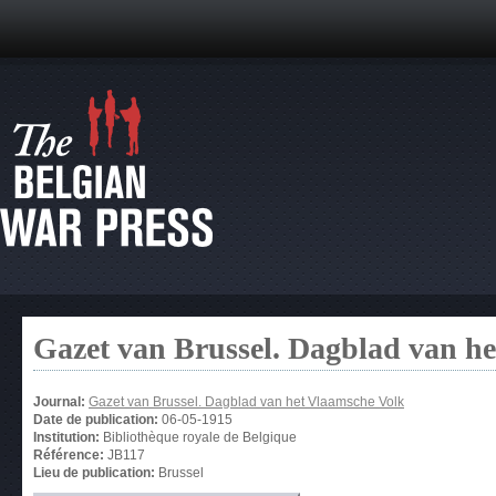
Gazet van Brussel. Dagblad van h
Journal:
Gazet van Brussel. Dagblad van het Vlaamsche Volk
Date de publication:
06-05-1915
Institution:
Bibliothèque royale de Belgique
Référence:
JB117
Lieu de publication:
Brussel