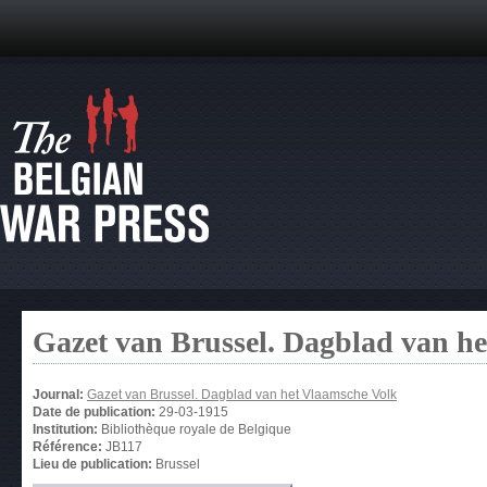
Gazet van Brussel. Dagblad van h
Journal:
Gazet van Brussel. Dagblad van het Vlaamsche Volk
Date de publication:
29-03-1915
Institution:
Bibliothèque royale de Belgique
Référence:
JB117
Lieu de publication:
Brussel