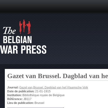
Gazet van Brussel. Dagblad van h
Journal:
Gazet van Brussel. Dagblad van het Vlaamsche Volk
Date de publication:
21-01-1915
Institution:
Bibliothèque royale de Belgique
Référence:
JB117
Lieu de publication:
Brussel