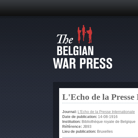
L'Echo de la Presse 
Journal:
L'Echo de la Presse Internationale
Date de publication:
14-08-1916
Institution:
Bibliothèque royale de Belgique
Référence:
JB93
Lieu de publication:
Bruxelles