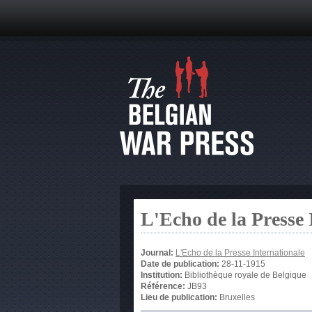
L'Echo de la Presse 
Journal:
L'Echo de la Presse Internationale
Date de publication:
28-11-1915
Institution:
Bibliothèque royale de Belgique
Référence:
JB93
Lieu de publication:
Bruxelles