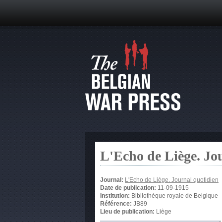
L'Echo de Liège. Jo
Journal:
L'Echo de Liège. Journal quotidien
Date de publication:
11-09-1915
Institution:
Bibliothèque royale de Belgique
Référence:
JB89
Lieu de publication:
Liège