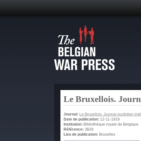
Le Bruxellois. Jour
Journal:
Le Bruxellois. Journal quotidien in
Date de publication:
12-11-1916
Institution:
Bibliothèque royale de Belgique
Référence:
JB28
Lieu de publication:
Bruxelles