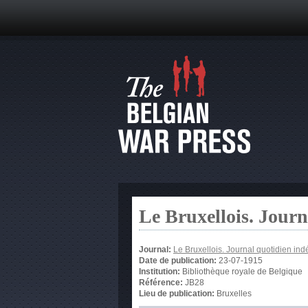
Le Bruxellois. Jour
Journal:
Le Bruxellois. Journal quotidien in
Date de publication:
23-07-1915
Institution:
Bibliothèque royale de Belgique
Référence:
JB28
Lieu de publication:
Bruxelles