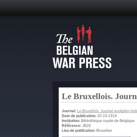
Le Bruxellois. Jour
Journal:
Le Bruxellois. Journal quotidien in
Date de publication:
20-10-1914
Institution:
Bibliothèque royale de Belgique
Référence:
JB28
Lieu de publication:
Bruxelles