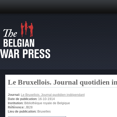
Le Bruxellois. Journal quotidien 
Journal:
Le Bruxellois. Journal quotidien indépendant
Date de publication:
16-10-1914
Institution:
Bibliothèque royale de Belgique
Référence:
JB28
Lieu de publication:
Bruxelles