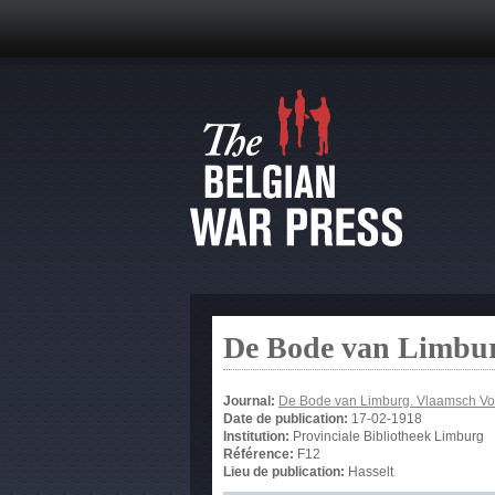
De Bode van Limbur
Journal:
De Bode van Limburg. Vlaamsch Vo
Date de publication:
17-02-1918
Institution:
Provinciale Bibliotheek Limburg
Référence:
F12
Lieu de publication:
Hasselt