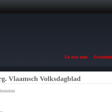
Aller au contenu principal
Ce site web
Consulter
g. Vlaamsch Volksdagblad
lksdagblad