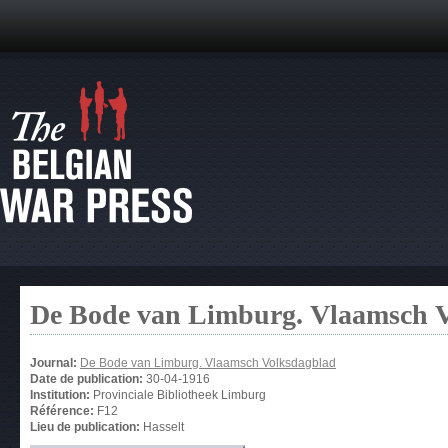
De Bode van Limburg. Vlaamsch 
Journal:
De Bode van Limburg. Vlaamsch Volksdagblad
Date de publication:
30-04-1916
Institution:
Provinciale Bibliotheek Limburg
Référence:
F12
Lieu de publication:
Hasselt