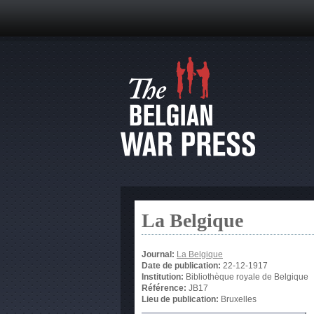
La Belgique
Journal:
La Belgique
Date de publication:
22-12-1917
Institution:
Bibliothèque royale de Belgique
Référence:
JB17
Lieu de publication:
Bruxelles