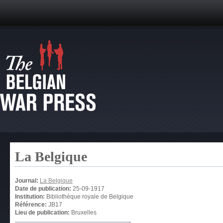
La Belgique
Journal:
La Belgique
Date de publication:
25-09-1917
Institution:
Bibliothèque royale de Belgique
Référence:
JB17
Lieu de publication:
Bruxelles