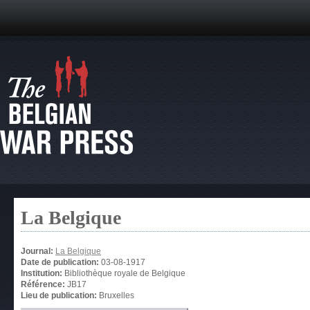
La Belgique
Journal:
La Belgique
Date de publication:
03-08-1917
Institution:
Bibliothèque royale de Belgique
Référence:
JB17
Lieu de publication:
Bruxelles