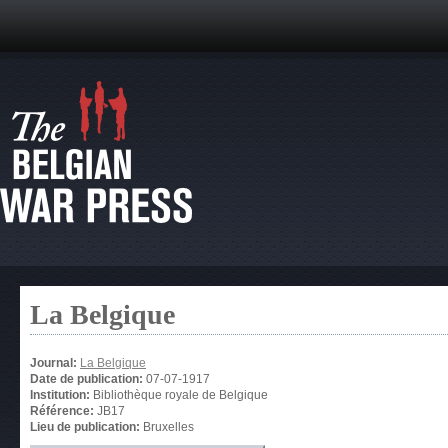
La Belgique
Journal:
La Belgique
Date de publication:
07-07-1917
Institution:
Bibliothèque royale de Belgique
Référence:
JB17
Lieu de publication:
Bruxelles