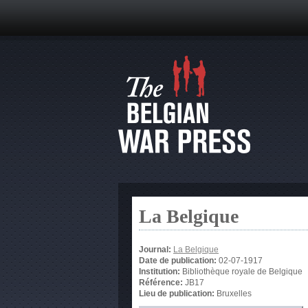
La Belgique
Journal:
La Belgique
Date de publication:
02-07-1917
Institution:
Bibliothèque royale de Belgique
Référence:
JB17
Lieu de publication:
Bruxelles