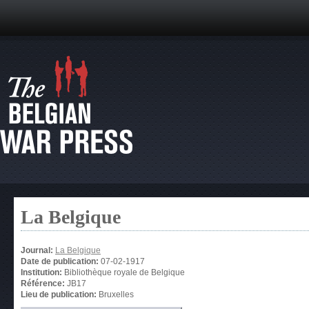
La Belgique
Journal:
La Belgique
Date de publication:
07-02-1917
Institution:
Bibliothèque royale de Belgique
Référence:
JB17
Lieu de publication:
Bruxelles