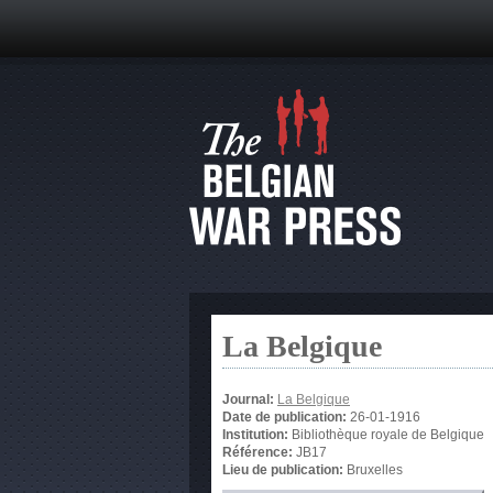
La Belgique
Journal:
La Belgique
Date de publication:
26-01-1916
Institution:
Bibliothèque royale de Belgique
Référence:
JB17
Lieu de publication:
Bruxelles