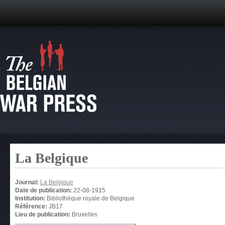
La Belgique
Journal:
La Belgique
Date de publication:
22-08-1915
Institution:
Bibliothèque royale de Belgique
Référence:
JB17
Lieu de publication:
Bruxelles