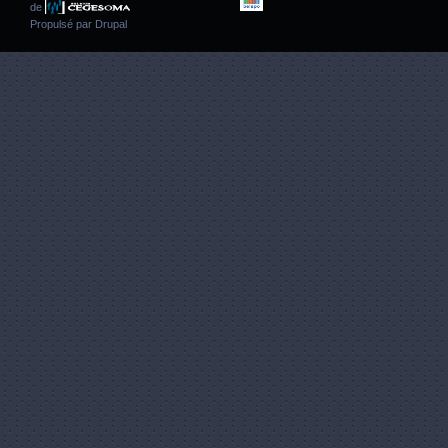
de
Propulsé par
Drupal