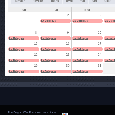
janvier
février
mars
avril
mai
juin
juillet
lun
mar
mer
1
2
3
La Belgique
La Belgique
La Belg
8
9
10
La Belgique
La Belgique
La Belgique
La Belg
15
16
17
La Belgique
La Belgique
La Belgique
La Belg
22
23
24
La Belgique
La Belgique
La Belgique
La Belg
29
30
31
La Belgique
La Belgique
La Belgique
The Belgian War Press est une création