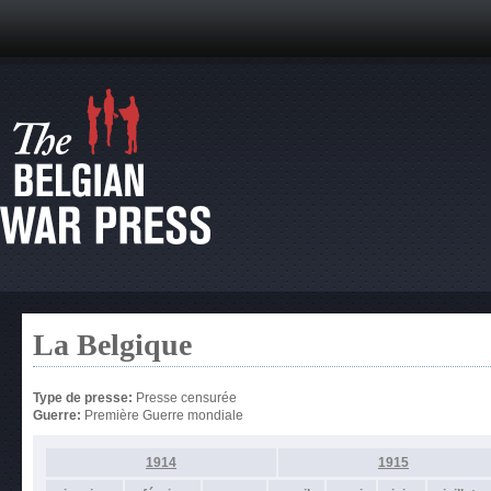
La Belgique
Type de presse:
Presse censurée
Guerre:
Première Guerre mondiale
1914
1915