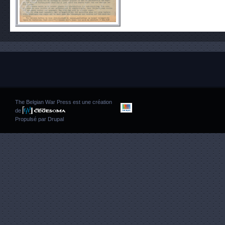
The Belgian War Press est une création
de
Propulsé par
Drupal