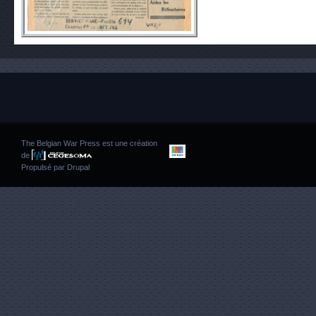
The Belgian War Press est une création
de
Propulsé par
Drupal