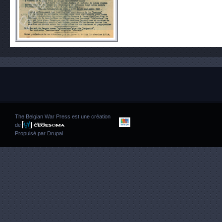
The Belgian War Press est une création
de
Propulsé par
Drupal