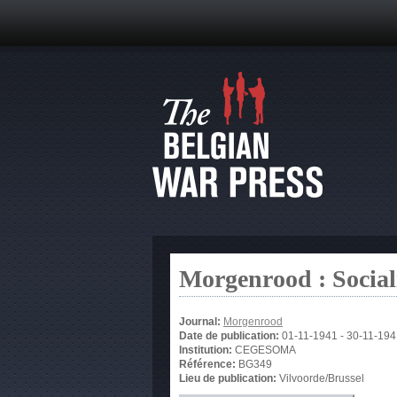
Morgenrood : Sociali
Journal:
Morgenrood
Date de publication:
01-11-1941
-
30-11-194
Institution:
CEGESOMA
Référence:
BG349
Lieu de publication:
Vilvoorde/Brussel