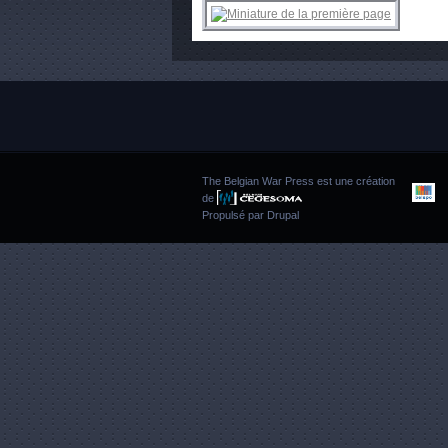
The Belgian War Press est une création
de
Propulsé par
Drupal