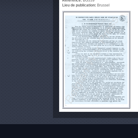
Référence:
BG339
Lieu de publication:
Brussel