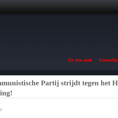
Aller au contenu principal
Ce site web
Consulter
munistische Partij strijdt tegen het H
ding!
42